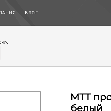
ПАНИЯ
БЛОГ
очие
МТТ про
белый