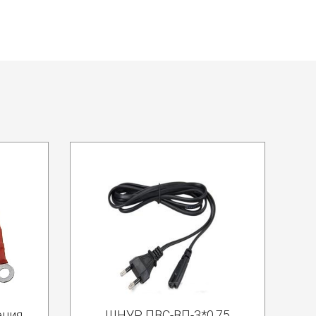
ения
ШНУР ПВС-ВП-3*0.75