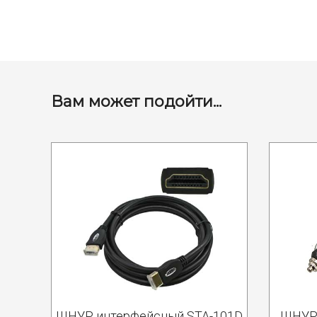
Вам может подойти...
ШНУР интерфейсный STA-101D
ШНУР 