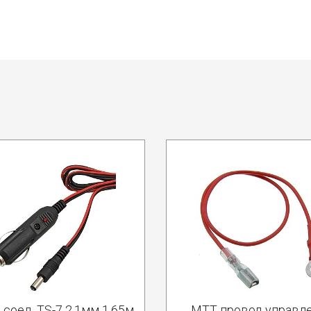
соед. TS-7 2.1мм 1.65м
МТТ провод управл