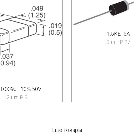
1.5KE15A
3 шт. ₽ 27
 0.039uF 10% 50V
12 шт. ₽ 9
Ещё товары