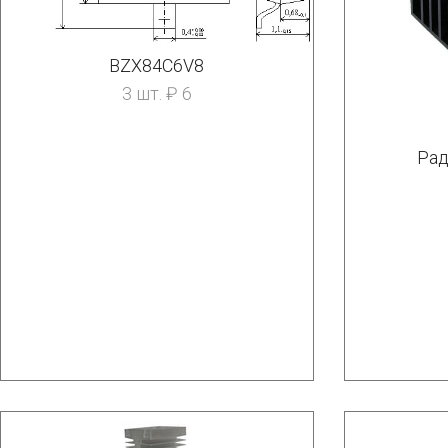
BZX84C6V8
3 шт. ₽ 6
Рад