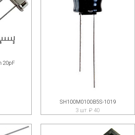
m 20pF
SH100M0100B5S-1019
3 шт. ₽ 40