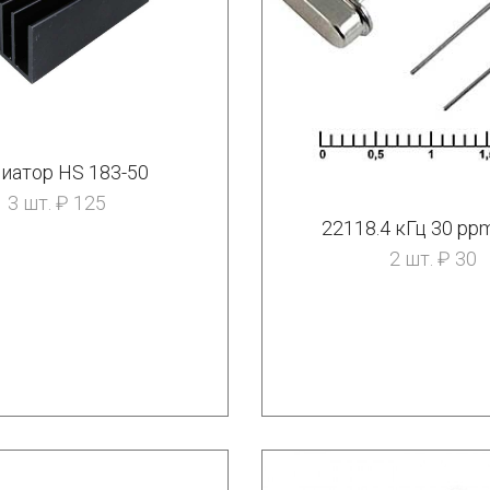
иатор HS 183-50
3 шт. ₽ 125
22118.4 кГц 30 pp
2 шт. ₽ 30