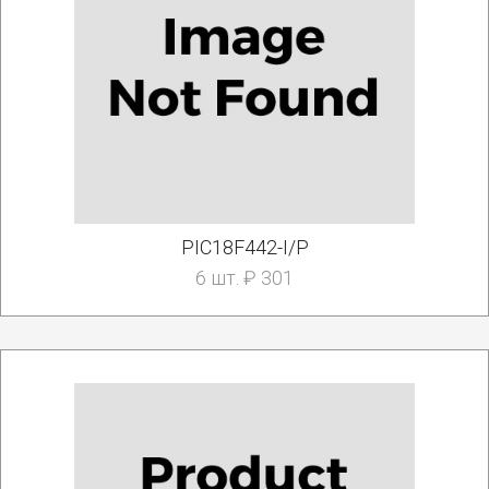
PIC18F442-I/P
6 шт. ₽ 301