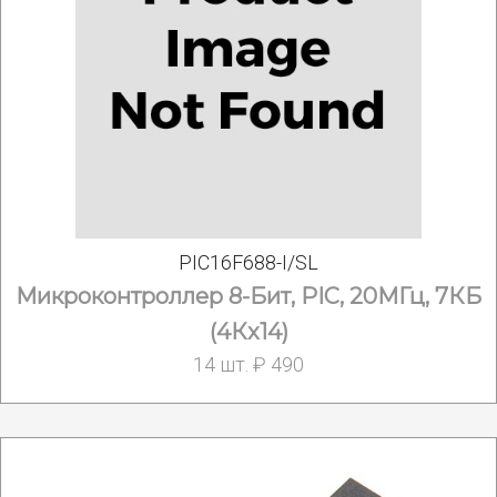
PIC16F688-I/SL
Микроконтроллер 8-Бит, PIC, 20МГц, 7КБ
(4Кx14)
14 шт. ₽ 490