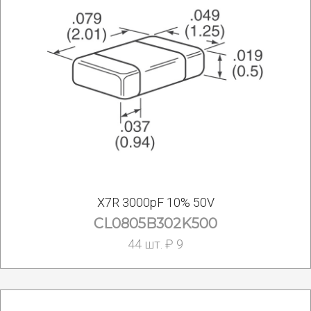
X7R 3000pF 10% 50V
CL0805B302K500
44 шт. ₽ 9