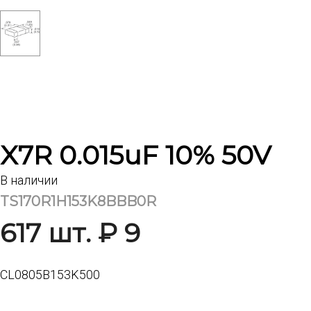
X7R 0.015uF 10% 50V
В наличии
TS170R1H153K8BBB0R
617 шт. ₽ 9
CL0805B153K500