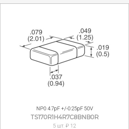
NP0 4.7pF +/-0.25pF 50V
TS170R1H4R7C8BNB0R
5 шт. ₽ 12