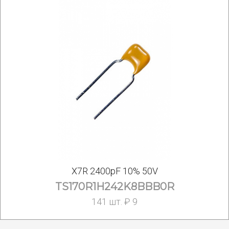
X7R 2400pF 10% 50V
TS170R1H242K8BBB0R
141 шт. ₽ 9