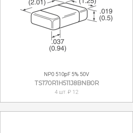
NP0 510pF 5% 50V
TS170R1H511J8BNB0R
4 шт. ₽ 12