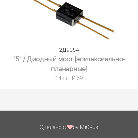
2Д906А
"5" / Диодный мост [эпитаксиально-
планарные]
14 шт. ₽ 69
Сделано с
by MiCRus