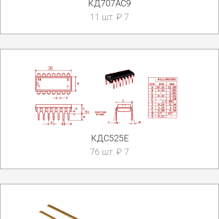
КД707АС9
11 шт. ₽ 7
КДС525Е
76 шт. ₽ 7