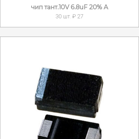
чип тант.10V 6.8uF 20% A
30 шт. ₽ 27