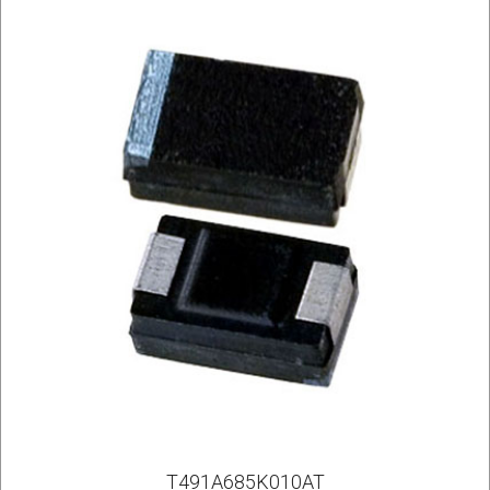
T491A685K010AT