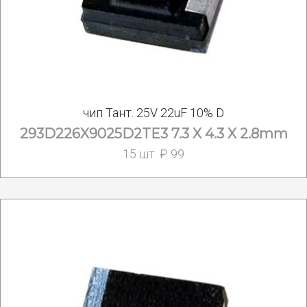
чип Тант. 25V 22uF 10% D
293D226X9025D2TE3 7.3 X 4.3 X 2.8mm
15 шт. ₽ 99