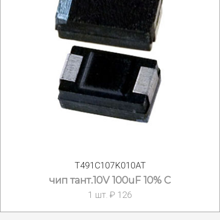
T491C107K010AT
чип тант.10V 100uF 10% C
1 шт. ₽ 126