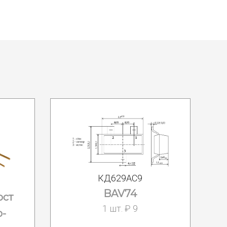
КД629АС9
BAV74
ост
1 шт. ₽ 9
о-