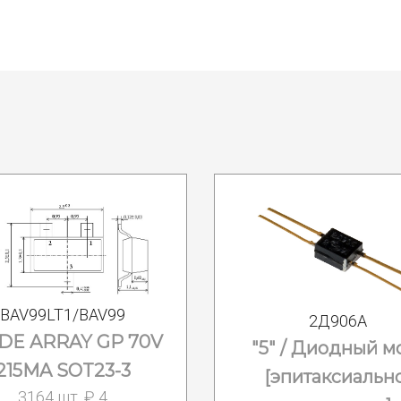
BAV99LT1/BAV99
2Д906А
DE ARRAY GP 70V
"5" / Диодный м
215MA SOT23-3
[эпитаксиальн
3164 шт. ₽ 4