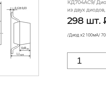
КД704АС9/ Дио
из двух диодов
298 шт. 
/Диод х2 100мА/ 7