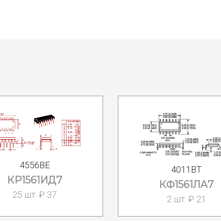
4556BE
4011BT
КР1561ИД7
КФ1561ЛА7
25 шт. ₽ 37
2 шт. ₽ 21