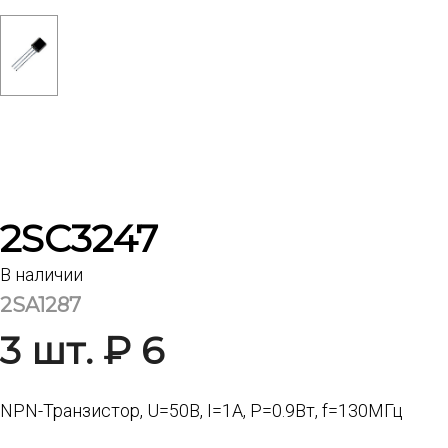
2SC3247
В наличии
2SA1287
3 шт. ₽ 6
NPN-Транзистор, U=50В, I=1A, Р=0.9Вт, f=130МГц