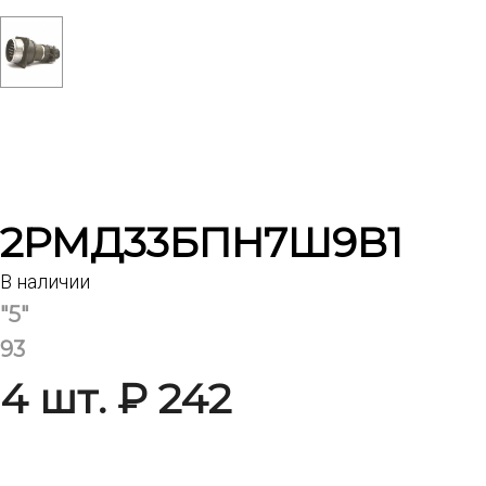
2РМД33БПН7Ш9В1
В наличии
"5"
93
4 шт. ₽ 242