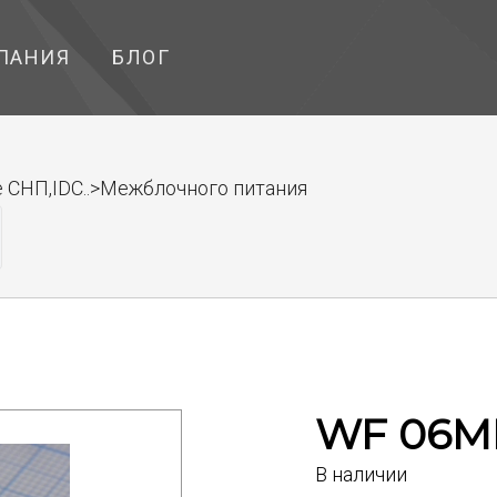
ПАНИЯ
БЛОГ
 СНП,IDC..>Межблочного питания
WF 06M
В наличии