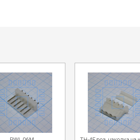
PWL 06M
TH-4F роз. наколка на 