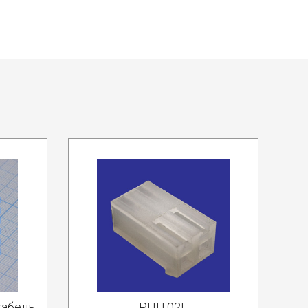
кабель
PHU 02F