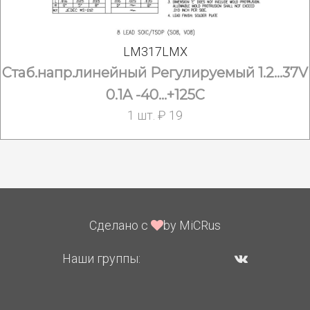
LM317LMX
Стаб.напр.линейный Регулируемый 1.2...37V
0.1A -40...+125C
1 шт. ₽ 19
Сделано с
by MiCRus
Наши группы: