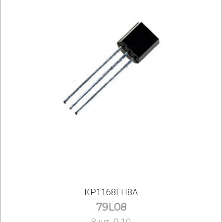
КР1168ЕН8А
79L08
8 шт. ₽ 10