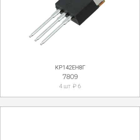
КР142ЕН8Г
7809
4 шт. ₽ 6