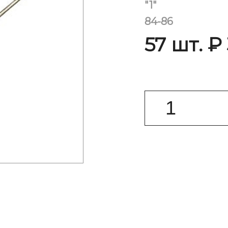
"1"
84-86
57 шт. ₽