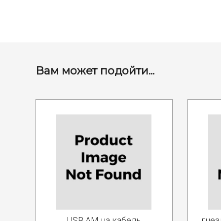
Вам может подойти...
USB AM на кабель
гнез