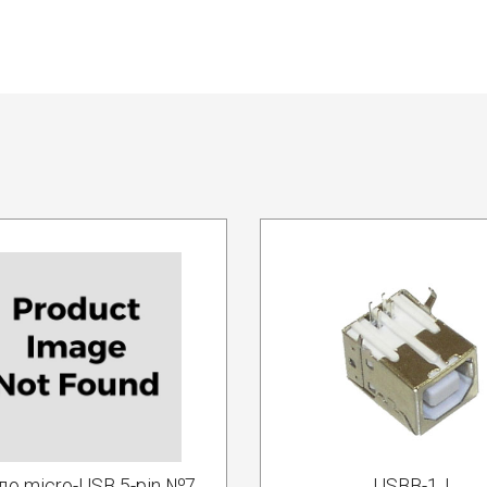
до micro-USB 5-pin №7
USBB-1J