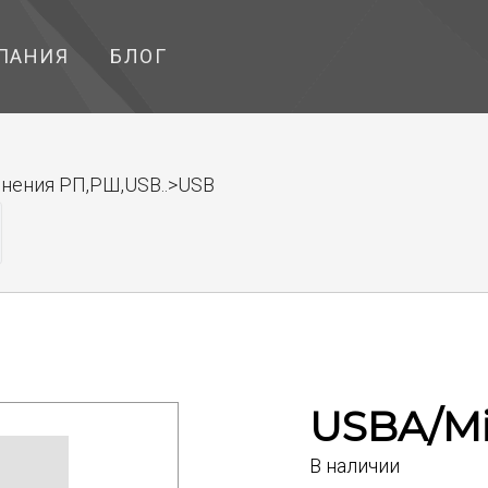
ПАНИЯ
БЛОГ
инения РП,РШ,USB..>USB
USBA/Mi
В наличии