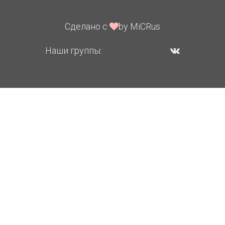
Сделано с
by MiCRus
Наши группы: