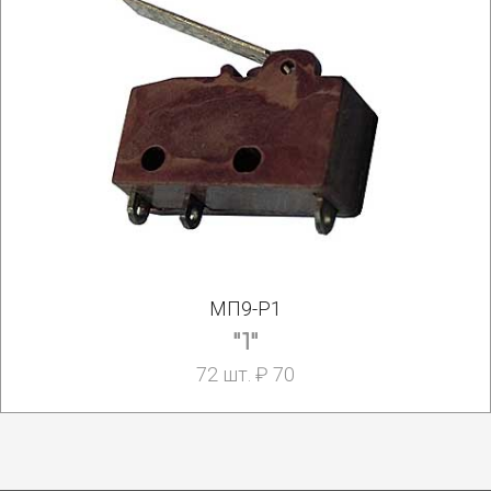
МП9-Р1
"1"
72 шт. ₽ 70