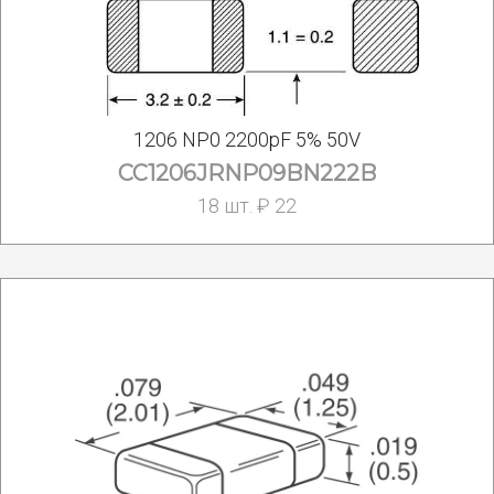
1206 NP0 2200pF 5% 50V
CC1206JRNP09BN222B
18 шт. ₽ 22