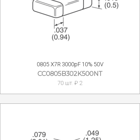
0805 X7R 3000pF 10% 50V
CC0805B302K500NT
70 шт. ₽ 2