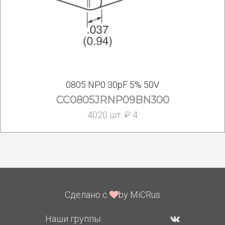
0805 NP0 30pF 5% 50V
CC0805JRNP09BN300
4020 шт. ₽ 4
Сделано с
by MiCRus
Наши группы: