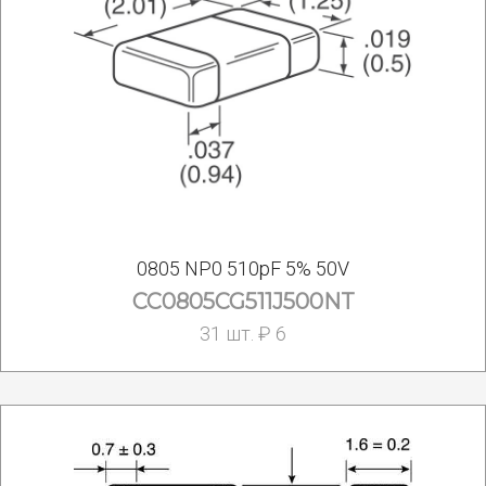
0805 NP0 510pF 5% 50V
CC0805CG511J500NT
31 шт. ₽ 6