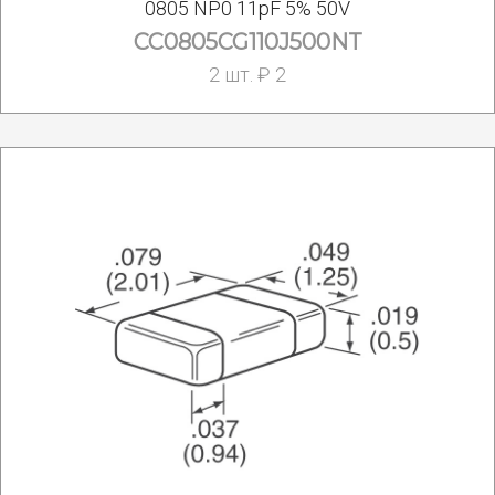
0805 NP0 11pF 5% 50V
CC0805CG110J500NT
2 шт. ₽ 2