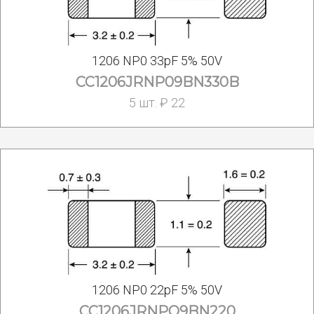
1206 NP0 33pF 5% 50V
CC1206JRNP09BN330B
5 шт. ₽ 22
1206 NP0 22pF 5% 50V
CC1206JRNPO9BN220