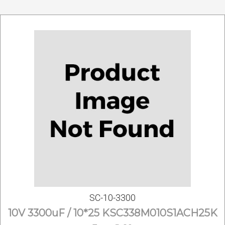
SС-10-3300
10V 3300uF / 10*25 KSC338M010S1ACH25K