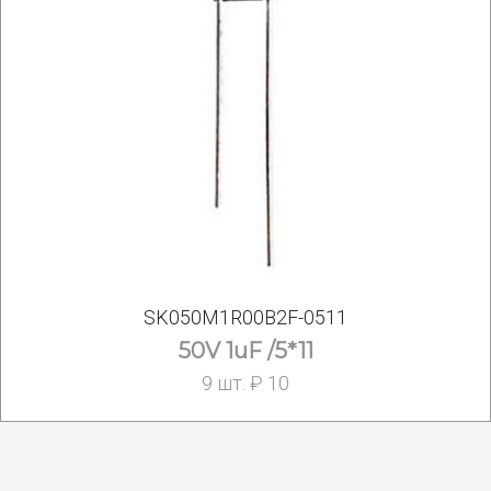
SK050M1R00B2F-0511
50V 1uF /5*11
9 шт. ₽ 10