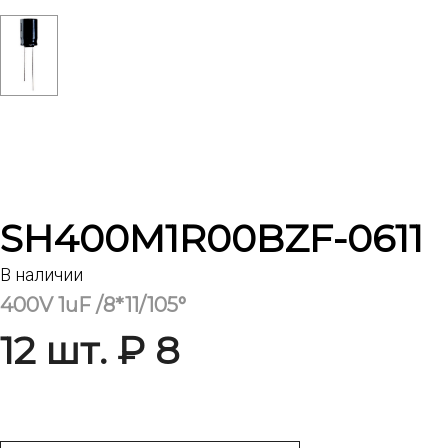
SH400M1R00BZF-0611
В наличии
400V 1uF /8*11/105°
12 шт. ₽ 8