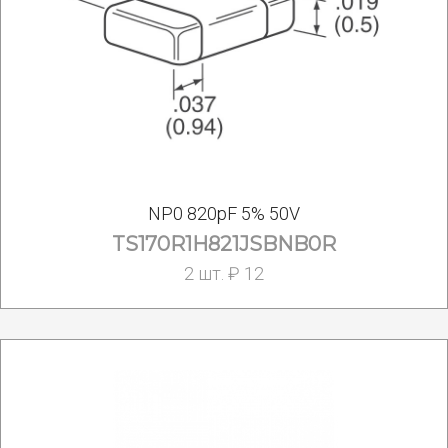
NP0 820pF 5% 50V
TS170R1H821JSBNB0R
2 шт. ₽ 12