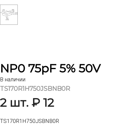
NP0 75pF 5% 50V
В наличии
TS170R1H750JSBNB0R
2 шт. ₽ 12
TS170R1H750JSBNB0R