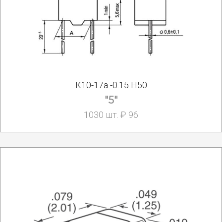
К10-17а -0.15 Н50
"5"
1030 шт. ₽ 96