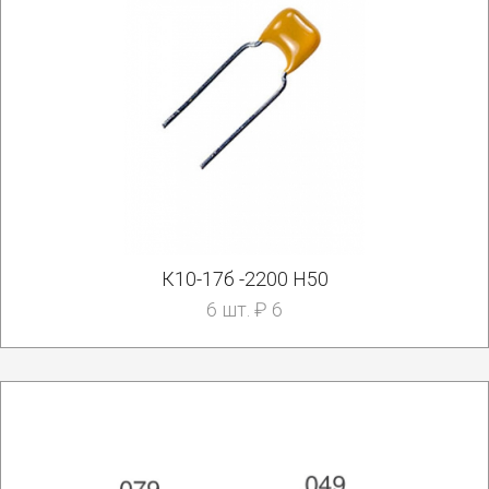
К10-17б -2200 Н50
6 шт. ₽ 6