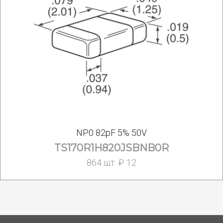
NP0 82pF 5% 50V
TS170R1H820JSBNB0R
864 шт. ₽ 12