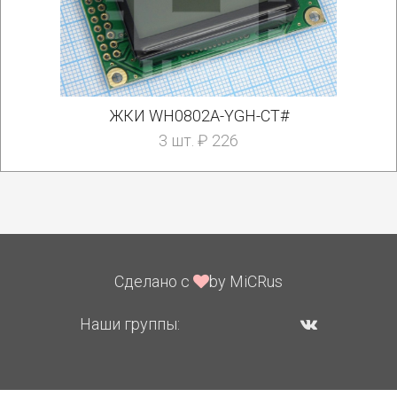
ЖКИ WH0802A-YGH-CT#
3 шт. ₽ 226
Сделано с
by MiCRus
Наши группы: