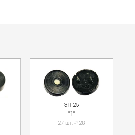
ЗП-25
"1"
27 шт. ₽ 28