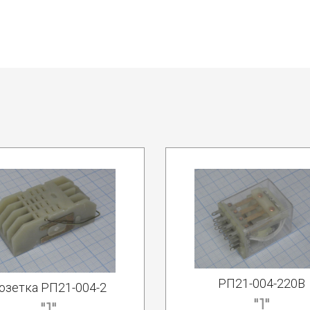
РП21-004-220В
озетка РП21-004-2
"1"
"1"